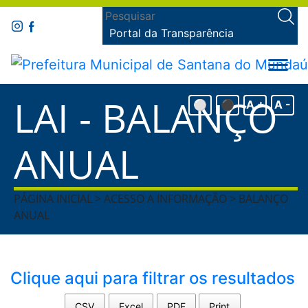
Portal da Transparência
LAI - BALANÇO
⚪
⚫
A +
A -
ANUAL
PÁGINA INICIAL > ACESSO A INFORMAÇÃO > BALANÇO
ANUAL
Clique aqui para filtrar os resultados
CSV
Excel
PDF
Print