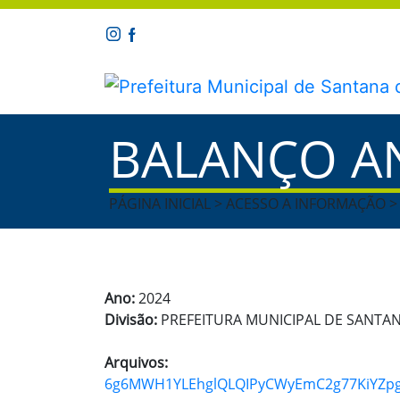
BALANÇO A
PÁGINA INICIAL > ACESSO A INFORMAÇÃO 
Ano:
2024
Divisão:
PREFEITURA MUNICIPAL DE SANT
Arquivos:
6g6MWH1YLEhglQLQIPyCWyEmC2g77KiYZpgvGU