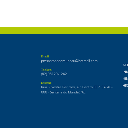
E-mail
pmsantanadomundau@hotmail.com
AC
Telefones:
INÍ
(82) 98120-1242
HI
Endereço:
HI
Rua Silvestre Péricles, s/n Centro CEP :57840-
000 - Santana do Mundaú/AL