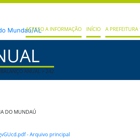
ACESSO A INFORMAÇÃO
INÍCIO
A PREFEITURA
NUAL
> BALANÇO ANUAL > 242
ANA DO MUNDAÚ
cd.pdf - Arquivo principal