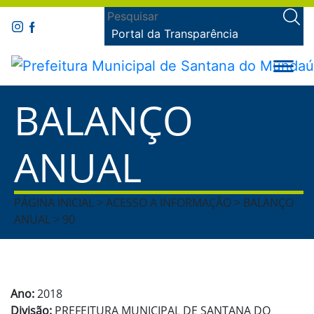
Portal da Transparência
BALANÇO
ANUAL
PÁGINA INICIAL > ACESSO A INFORMAÇÃO > BALANÇO
ANUAL > 90
Ano:
2018
Divisão:
PREFEITURA MUNICIPAL DE SANTANA DO