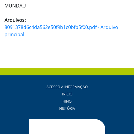
MUNDAÚ
Arquivos:
8091378d6c4da562e50f9b1c0bfb5f00.pdf - Arquivo
principal
ACESSO A INFORMAÇÃO
INÍCIO
HINO
HISTÓRIA