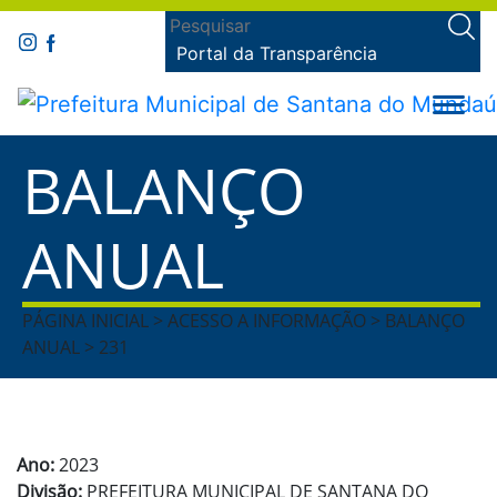
Portal da Transparência
BALANÇO
ANUAL
PÁGINA INICIAL > ACESSO A INFORMAÇÃO > BALANÇO
ANUAL > 231
Ano:
2023
Divisão:
PREFEITURA MUNICIPAL DE SANTANA DO