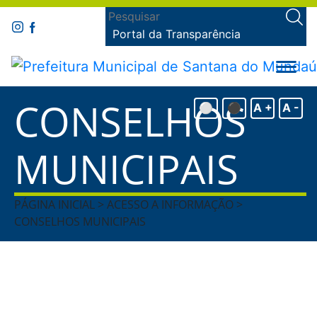
Portal da Transparência
CONSELHOS
⚪
⚫
A +
A -
MUNICIPAIS
PÁGINA INICIAL > ACESSO A INFORMAÇÃO >
CONSELHOS MUNICIPAIS