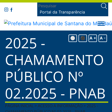
Portal da Transparência
2025 -
⚪
⚫
A +
A -
CHAMAMENTO
PÚBLICO Nº
02.2025 - PNAB
PÁGINA INICIAL > ACESSO A INFORMAÇÃO > 2025 -
CHAMAMENTO PÚBLICO Nº 02.2025 - PNAB