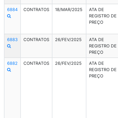
6884
CONTRATOS
18/MAR/2025
ATA DE
REGISTRO DE
PREÇO
6883
CONTRATOS
26/FEV/2025
ATA DE
REGISTRO DE
PREÇO
6882
CONTRATOS
26/FEV/2025
ATA DE
REGISTRO DE
PREÇO