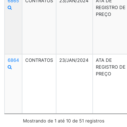
6865
CONTRATOS
23/JAN/2024
ATA DE
REGISTRO DE
PREÇO
6864
CONTRATOS
23/JAN/2024
ATA DE
REGISTRO DE
PREÇO
Mostrando de 1 até 10 de 51 registros