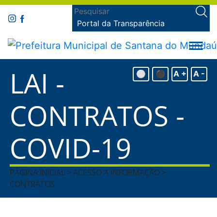
Portal da Transparência
LAI -
⚪
⚫
A +
A -
CONTRATOS -
COVID-19
PÁGINA INICIAL > ACESSO A INFORMAÇÃO >
CONTRATOS