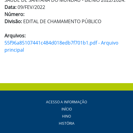
SAÚDE DE SANTANA DO MUNDAÚ - BIÊNIO 2022/2024.
Data:
09/FEV/2022
Número:
Divisão:
EDITAL DE CHAMAMENTO PÚBLICO
Arquivos:
55f96a85107441c484d018edb7f701b1.pdf - Arquivo
principal
ACESSO A INFORMAÇÃO
INÍCIO
HINO
HISTÓRIA