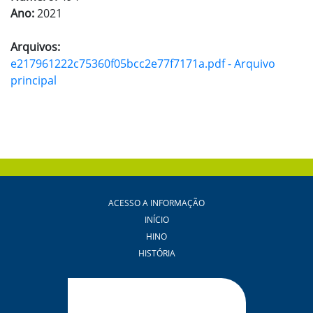
Ano:
2021
Arquivos:
e217961222c75360f05bcc2e77f7171a.pdf - Arquivo
principal
ACESSO A INFORMAÇÃO
INÍCIO
HINO
HISTÓRIA