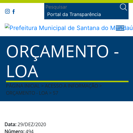
Portal da Transparência
ORÇAMENTO -
LOA
PÁGINA INICIAL > ACESSO A INFORMAÇÃO >
ORÇAMENTO - LOA > 57
Data:
29/DEZ/2020
Número:
494