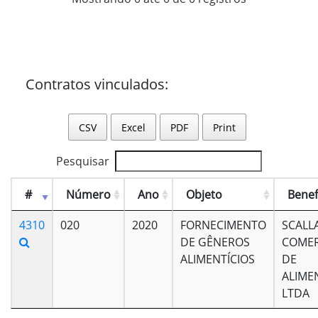
Contratos vinculados:
CSV
Excel
PDF
Print
Pesquisar
#
Número
Ano
Objeto
Benef
4310
020
2020
FORNECIMENTO
SCALL
DE GÊNEROS
COMER
ALIMENTÍCIOS
DE
ALIME
LTDA