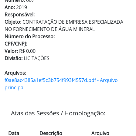
Número:
007
Ano:
2019
Responsável:
Objeto:
CONTRATAÇÃO DE EMPRESA ESPECIALIZADA
NO FORNECIMENTO DE ÁGUA M INERAL
Número do Processo:
CPF/CNPJ:
Valor:
R$ 0.00
Divisão:
LICITAÇÕES
Arquivos:
f0ae8ac4385a1ef5c3b754f993f4557d.pdf - Arquivo
principal
Atas das Sessões / Homologação:
Data
Descrição
Arquivo