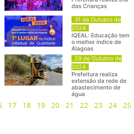
das Crianças
31 de Outubro de
2024
IQEAL: Educação tem
o melhor índice de
Alagoas
29 de Outubro de
2024
Prefeitura realiza
extensão da rede de
abastecimento de
água
6
17
18
19
20
21
22
23
24
25