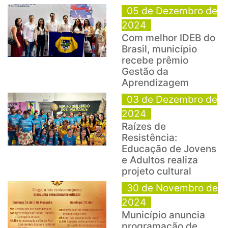
05 de Dezembro de
2024
Com melhor IDEB do
Brasil, município
recebe prêmio
Gestão da
Aprendizagem
03 de Dezembro de
2024
Raízes de
Resistência:
Educação de Jovens
e Adultos realiza
projeto cultural
30 de Novembro de
2024
Município anuncia
programação de