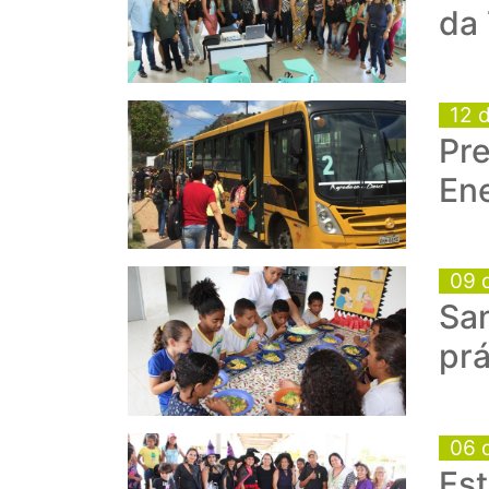
da 
12 
Pre
En
09 
Sa
pr
06 
Es