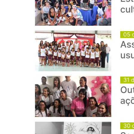
cul
05 
Ass
usu
31 
Ou
aç
30 