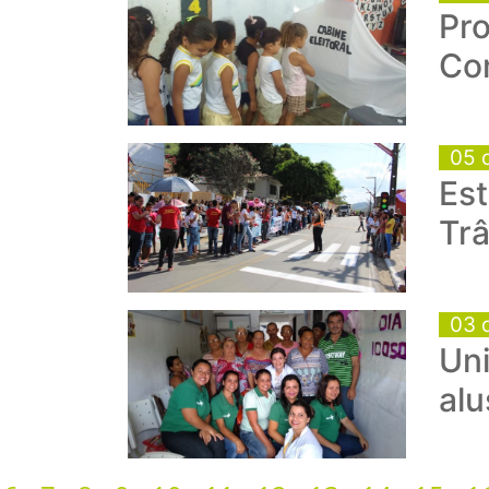
Pro
Co
05 
Est
Trâ
03 
Un
alu