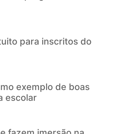
tuito para inscritos do
omo exemplo de boas
 escolar
 e fazem imersão na