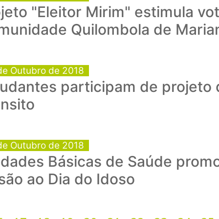
jeto "Eleitor Mirim" estimula v
munidade Quilombola de Maria
de Outubro de 2018
udantes participam de projeto
nsito
de Outubro de 2018
idades Básicas de Saúde prom
são ao Dia do Idoso