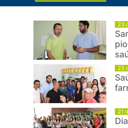
23 
Sa
pio
sa
22 
Saú
fa
21 
Dia