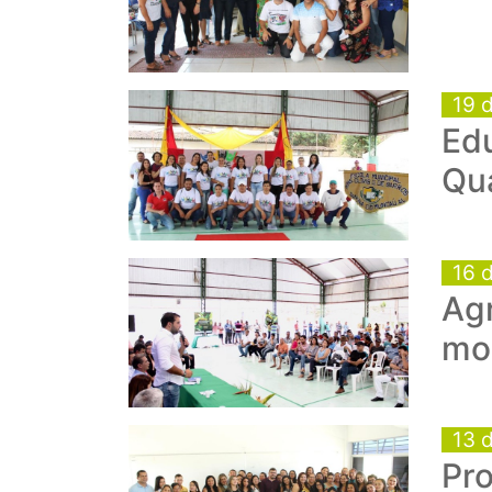
19 
Ed
Qua
16 
Agr
mos
13 
Pr