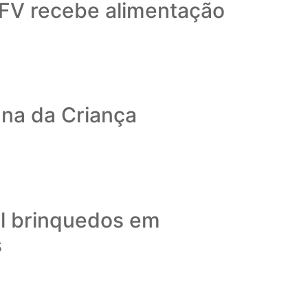
CFV recebe alimentação
na da Criança
il brinquedos em
s