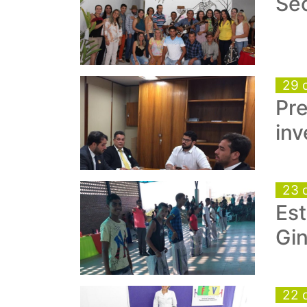
Se
29 
Pre
inv
23 
Est
Gi
22 