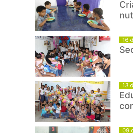
Cr
nut
16 
Se
13 
Edu
co
09 