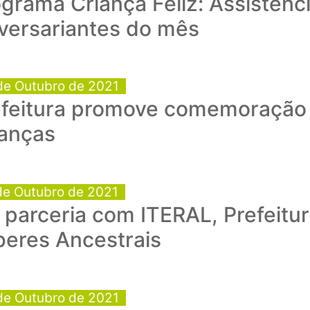
grama Criança Feliz: Assistên
versariantes do mês
de Outubro de 2021
efeitura promove comemoração 
ianças
de Outubro de 2021
parceria com ITERAL, Prefeitur
beres Ancestrais
de Outubro de 2021