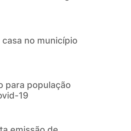
a casa no município
lo para população
ovid-19
ta emissão de