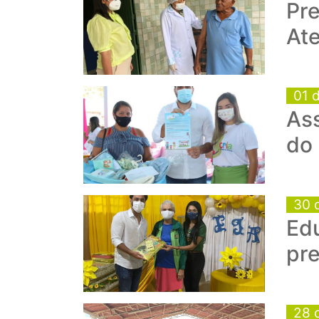
Pre
At
01 
Ass
do
30 
Edu
pre
28 