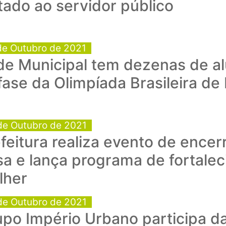
tado ao servidor público
de Outubro de 2021
de Municipal tem dezenas de al
fase da Olimpíada Brasileira de 
de Outubro de 2021
feitura realiza evento de ence
a e lança programa de fortale
lher
de Outubro de 2021
po Império Urbano participa d