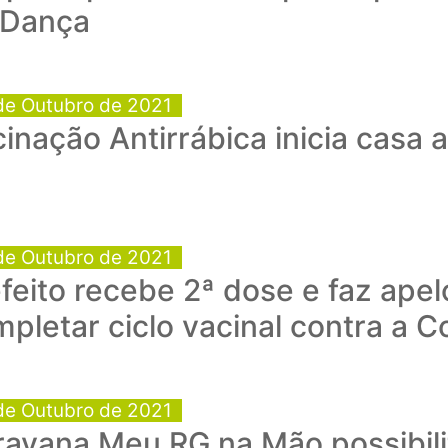
 Dança
de Outubro de 2021
inação Antirrábica inicia casa 
de Outubro de 2021
feito recebe 2ª dose e faz ape
pletar ciclo vacinal contra a C
de Outubro de 2021
ravana Meu RG na Mão possibili