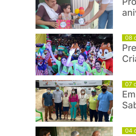
Pro
ani
08 
Pr
Cr
07 
Em 
Sa
04 