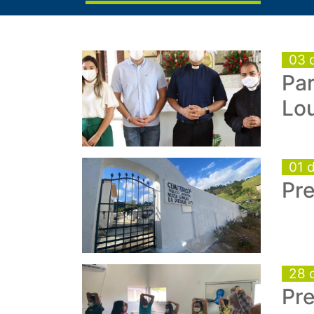
03 
Pa
Lou
01 
Pre
28 
Pre