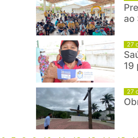
Pre
ao
27 
Saú
19 
27 
Obr