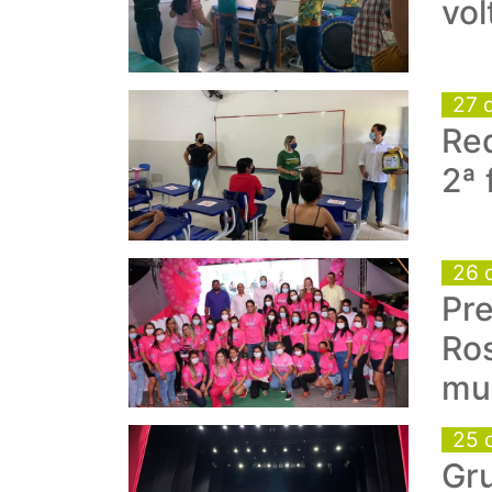
vol
27 
Re
2ª 
26 
Pre
Ros
mu
25 
Gru