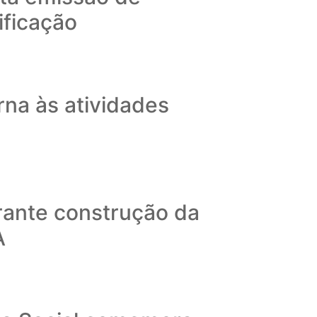
ificação
na às atividades
rante construção da
A