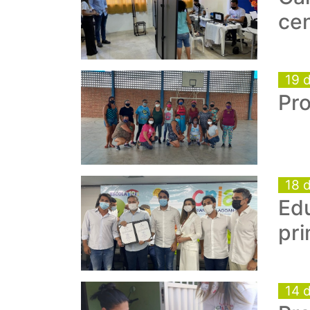
ce
19 
Pr
18 
Edu
pr
14 