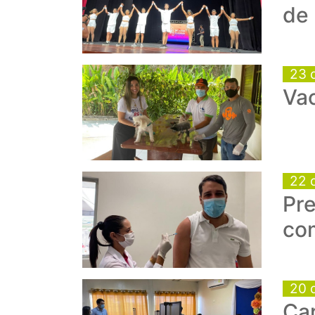
de
23 
Vac
22 
Pre
com
20 
Ca