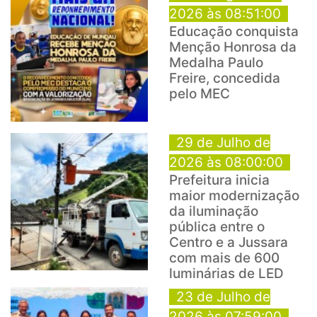
2026 às 08:51:00
Educação conquista
Menção Honrosa da
Medalha Paulo
Freire, concedida
pelo MEC
29 de Julho de
2026 às 08:00:00
Prefeitura inicia
maior modernização
da iluminação
pública entre o
Centro e a Jussara
com mais de 600
luminárias de LED
23 de Julho de
2026 às 07:59:00