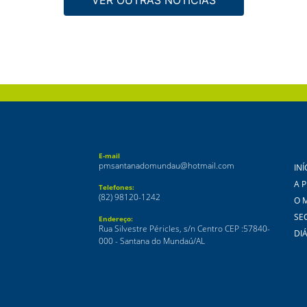
E-mail
pmsantanadomundau@hotmail.com
INÍ
A 
Telefones:
(82) 98120-1242
O 
SE
Endereço:
Rua Silvestre Péricles, s/n Centro CEP :57840-
DIÁ
000 - Santana do Mundaú/AL