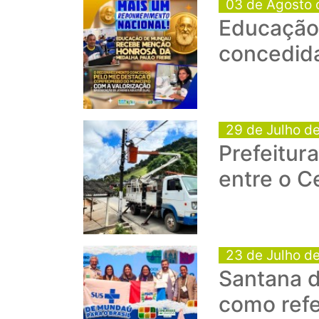
03 de Agosto 
Educação 
concedid
29 de Julho d
Prefeitur
entre o C
23 de Julho d
Santana d
como refe