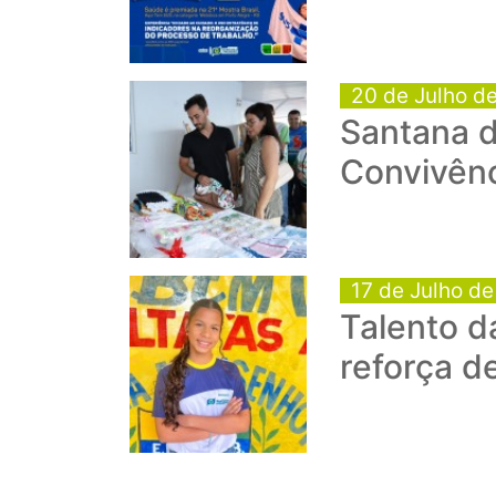
20 de Julho d
Santana 
Convivênc
17 de Julho d
Talento d
reforça 