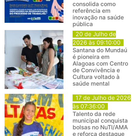
consolida como
referência em
inovação na saúde
pública
20 de Julho de
2026 às 09:10:00
Santana do Mundaú
é pioneira em
Alagoas com Centro
de Convivência e
Cultura voltado à
saúde mental
17 de Julho de 2026
às 07:36:00
Talento da rede
municipal conquista
bolsas no NuTI/AMA
e reforça destaque