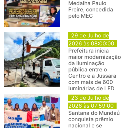
Medalha Paulo
Freire, concedida
pelo MEC
29 de Julho de
2026 às 08:00:00
Prefeitura inicia
maior modernização
da iluminação
pública entre o
Centro e a Jussara
com mais de 600
luminárias de LED
23 de Julho de
2026 às 07:59:00
Santana do Mundaú
conquista prêmio
nacional e se