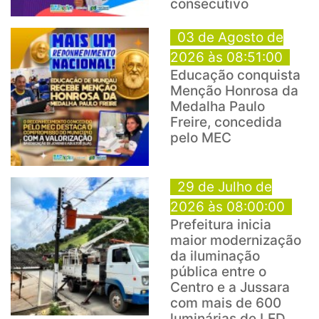
consecutivo
03 de Agosto de
2026 às 08:51:00
Educação conquista
Menção Honrosa da
Medalha Paulo
Freire, concedida
pelo MEC
29 de Julho de
2026 às 08:00:00
Prefeitura inicia
maior modernização
da iluminação
pública entre o
Centro e a Jussara
com mais de 600
luminárias de LED