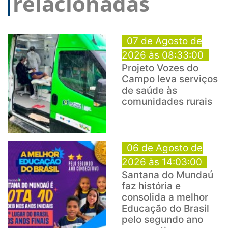
relacionadas
07 de Agosto de
2026 às 08:33:00
Projeto Vozes do
Campo leva serviços
de saúde às
comunidades rurais
06 de Agosto de
2026 às 14:03:00
Santana do Mundaú
faz história e
consolida a melhor
Educação do Brasil
pelo segundo ano