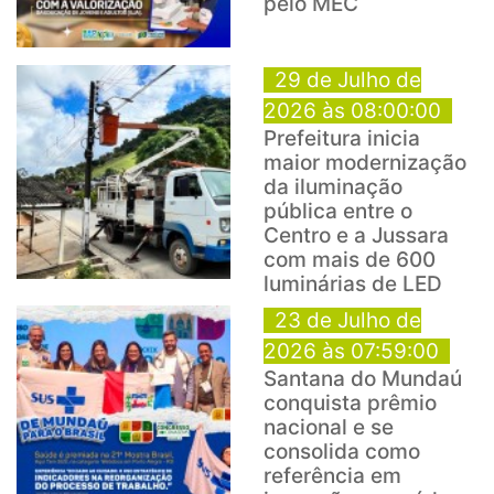
pelo MEC
29 de Julho de
2026 às 08:00:00
Prefeitura inicia
maior modernização
da iluminação
pública entre o
Centro e a Jussara
com mais de 600
luminárias de LED
23 de Julho de
2026 às 07:59:00
Santana do Mundaú
conquista prêmio
nacional e se
consolida como
referência em