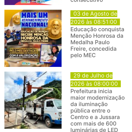
03 de Agosto de
2026 às 08:51:00
Educação conquista
Menção Honrosa da
Medalha Paulo
Freire, concedida
pelo MEC
29 de Julho de
2026 às 08:00:00
Prefeitura inicia
maior modernização
da iluminação
pública entre o
Centro e a Jussara
com mais de 600
luminárias de LED