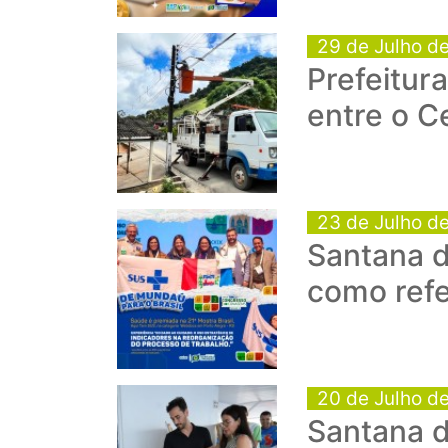
29 de Julho d
Prefeitur
entre o C
23 de Julho d
Santana d
como refe
20 de Julho d
Santana 