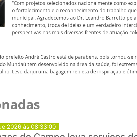
“Com projetos selecionados nacionalmente como expe
o fortalecimento e o reconhecimento do trabalho qu
municipal. Agradecemos ao Dr. Leandro Barretto pela
conhecimento, troca de ideias e um verdadeiro inter
perspectivas nas mais diversas frentes de atuação col
do prefeito André Castro está de parabéns, pois tornou-se 
do Mundaú tem desenvolvido na área da saúde, foi extrema
abalho. Levo daqui uma bagagem repleta de inspiração e óti
ionadas
de 2026 às 08:33:00
ozes do Campo leva serviços d