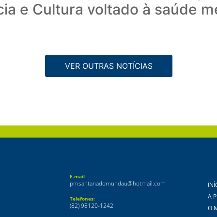
ia e Cultura voltado à saúde m
VER OUTRAS NOTÍCIAS
E-mail
pmsantanadomundau@hotmail.com
INÍ
A 
Telefones:
(82) 98120-1242
O 