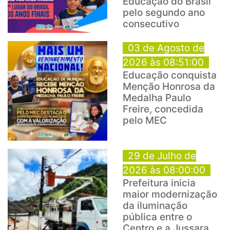
Educação do Brasil
pelo segundo ano
consecutivo
03 de Agosto de
2026 às 08:51:00
Educação conquista
Menção Honrosa da
Medalha Paulo
Freire, concedida
pelo MEC
29 de Julho de
2026 às 08:00:00
Prefeitura inicia
maior modernização
da iluminação
pública entre o
Centro e a Jussara