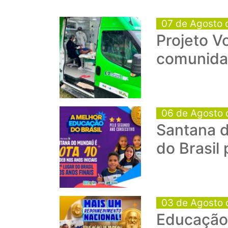
07 de Agosto 
Projeto V
comunida
06 de Agosto 
Santana d
do Brasil
03 de Agosto 
Educação 