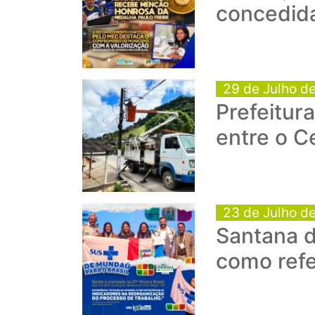
concedid
29 de Julho d
Prefeitur
entre o C
23 de Julho d
Santana d
como refe