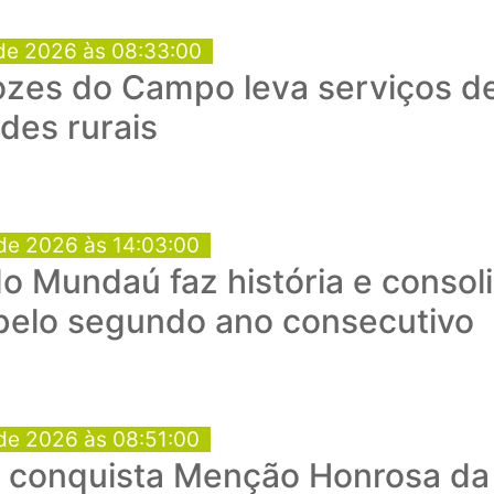
de 2026 às 08:33:00
ozes do Campo leva serviços d
des rurais
de 2026 às 14:03:00
o Mundaú faz história e consol
 pelo segundo ano consecutivo
de 2026 às 08:51:00
conquista Menção Honrosa da 