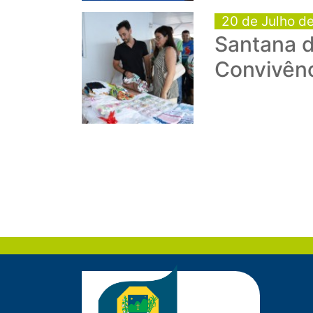
20 de Julho d
Santana 
Convivênc