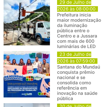
29 de Julho de
2026 às 08:00:00
Prefeitura inicia
maior modernização
da iluminação
pública entre o
Centro e a Jussara
com mais de 600
luminárias de LED
23 de Julho de
2026 às 07:59:00
Santana do Mundaú
conquista prêmio
nacional e se
consolida como
referência em
inovação na saúde
pública
20 de Julho de