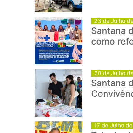
23 de Julho d
Santana d
como refe
20 de Julho d
Santana 
Convivênc
17 de Julho d