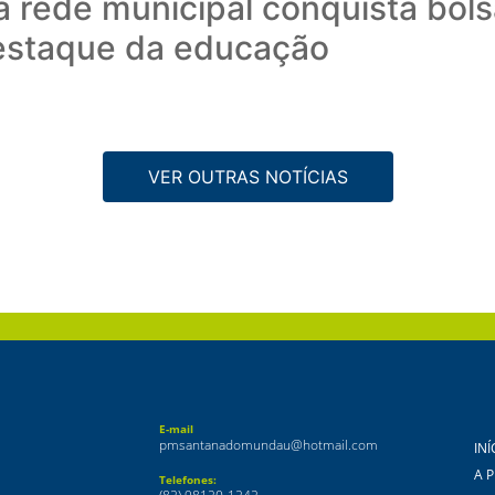
a rede municipal conquista bol
destaque da educação
VER OUTRAS NOTÍCIAS
E-mail
pmsantanadomundau@hotmail.com
INÍ
A 
Telefones: