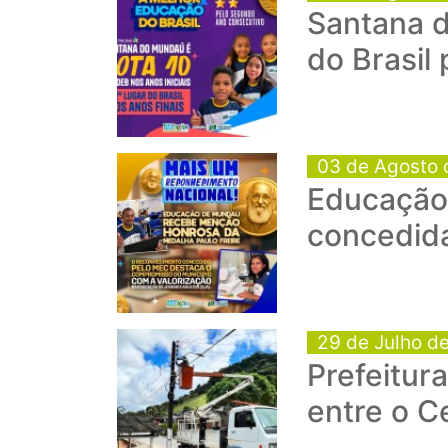
Santana d
do Brasil
03 de Agosto 
Educação 
concedid
29 de Julho d
Prefeitur
entre o C