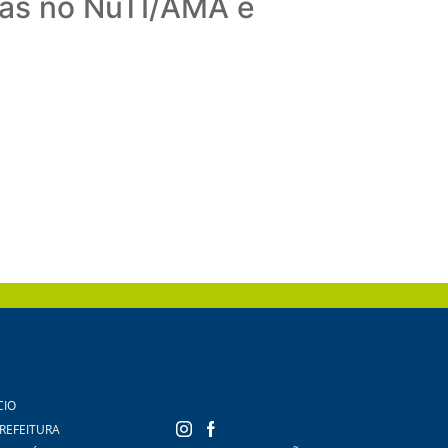
sas no NuTI/AMA e
CIO
PREFEITURA