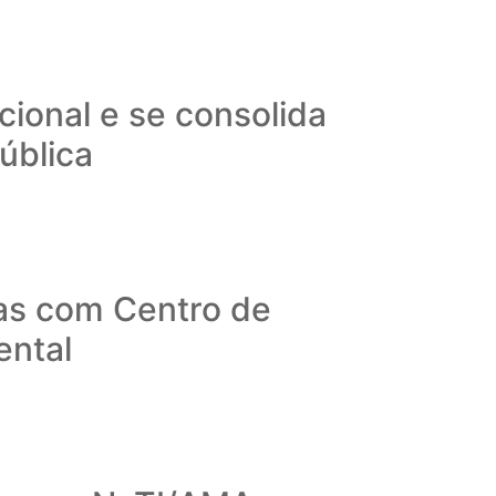
ional e se consolida
ública
as com Centro de
ental