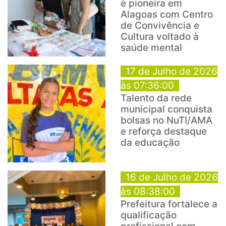
é pioneira em
Alagoas com Centro
de Convivência e
Cultura voltado à
saúde mental
17 de Julho de 2026
às 07:36:00
Talento da rede
municipal conquista
bolsas no NuTI/AMA
e reforça destaque
da educação
16 de Julho de 2026
às 08:38:00
Prefeitura fortalece a
qualificação