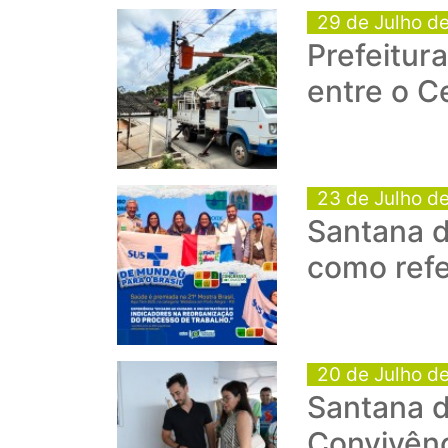
29 de Julho d
Prefeitur
entre o C
23 de Julho d
Santana d
como refe
20 de Julho d
Santana 
Convivênc