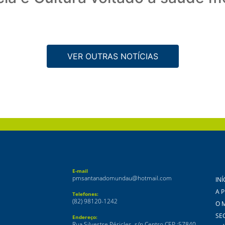
VER OUTRAS NOTÍCIAS
E-mail
pmsantanadomundau@hotmail.com
INÍ
A 
Telefones:
(82) 98120-1242
O 
SE
Endereço:
Rua Silvestre Péricles, s/n Centro CEP :57840-