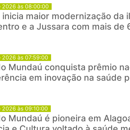
e 2026 às 08:00:00
a inicia maior modernização da 
entro e a Jussara com mais de 
e 2026 às 07:59:00
o Mundaú conquista prêmio nac
rência em inovação na saúde p
e 2026 às 09:10:00
do Mundaú é pioneira em Alago
ia e Cultura voltado à saúde m