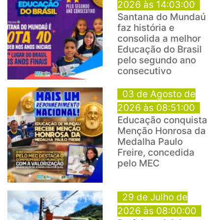
2026 às 14:03:00
Santana do Mundaú
faz história e
consolida a melhor
Educação do Brasil
pelo segundo ano
consecutivo
03 de Agosto de
2026 às 08:51:00
Educação conquista
Menção Honrosa da
Medalha Paulo
Freire, concedida
pelo MEC
29 de Julho de
2026 às 08:00:00