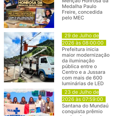
Menção Honrosa da
Medalha Paulo
Freire, concedida
pelo MEC
29 de Julho de
2026 às 08:00:00
Prefeitura inicia
maior modernização
da iluminação
pública entre o
Centro e a Jussara
com mais de 600
luminárias de LED
23 de Julho de
2026 às 07:59:00
Santana do Mundaú
conquista prêmio