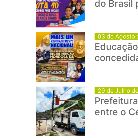
do Brasil
03 de Agosto 
Educação 
concedid
29 de Julho d
Prefeitur
entre o C