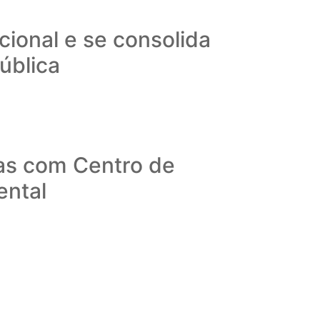
ional e se consolida
ública
as com Centro de
ental