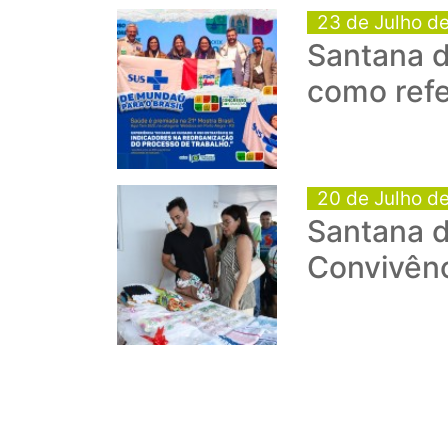
23 de Julho d
Santana d
como refe
20 de Julho d
Santana 
Convivênc