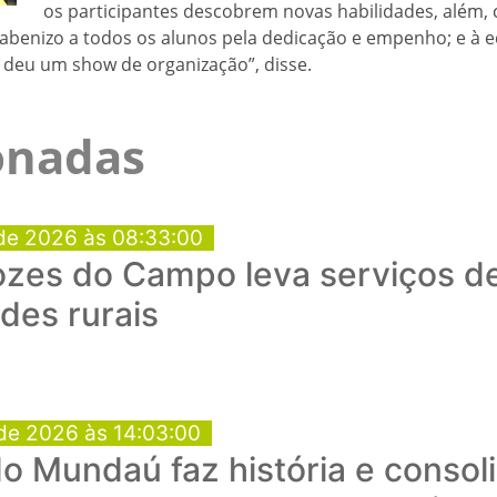
os participantes descobrem novas habilidades, além, 
abenizo a todos os alunos pela dedicação e empenho; e à eq
 deu um show de organização”, disse.
ionadas
de 2026 às 08:33:00
ozes do Campo leva serviços d
des rurais
de 2026 às 14:03:00
o Mundaú faz história e consol