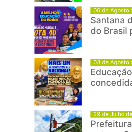
06 de Agosto 
Santana d
do Brasil
03 de Agosto 
Educação 
concedid
29 de Julho d
Prefeitur