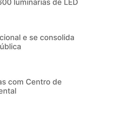
600 luminárias de LED
ional e se consolida
ública
as com Centro de
ental