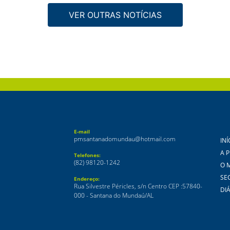
VER OUTRAS NOTÍCIAS
E-mail
pmsantanadomundau@hotmail.com
INÍ
A 
Telefones:
(82) 98120-1242
O 
SE
Endereço:
Rua Silvestre Péricles, s/n Centro CEP :57840-
DIÁ
000 - Santana do Mundaú/AL