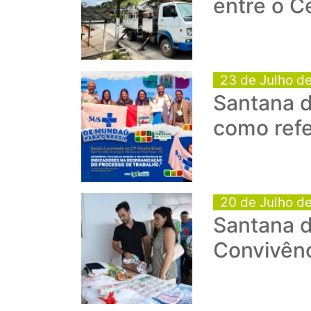
entre o C
23 de Julho d
Santana d
como refe
20 de Julho d
Santana 
Convivênc