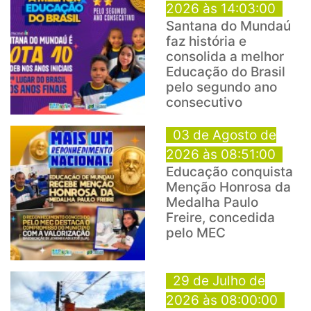
2026 às 14:03:00
Santana do Mundaú
faz história e
consolida a melhor
Educação do Brasil
pelo segundo ano
consecutivo
03 de Agosto de
2026 às 08:51:00
Educação conquista
Menção Honrosa da
Medalha Paulo
Freire, concedida
pelo MEC
29 de Julho de
2026 às 08:00:00