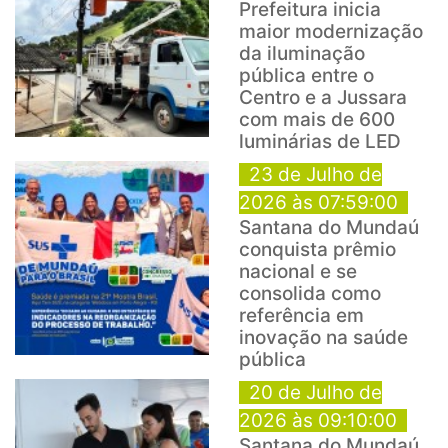
Prefeitura inicia
maior modernização
da iluminação
pública entre o
Centro e a Jussara
com mais de 600
luminárias de LED
23 de Julho de
2026 às 07:59:00
Santana do Mundaú
conquista prêmio
nacional e se
consolida como
referência em
inovação na saúde
pública
20 de Julho de
2026 às 09:10:00
Santana do Mundaú