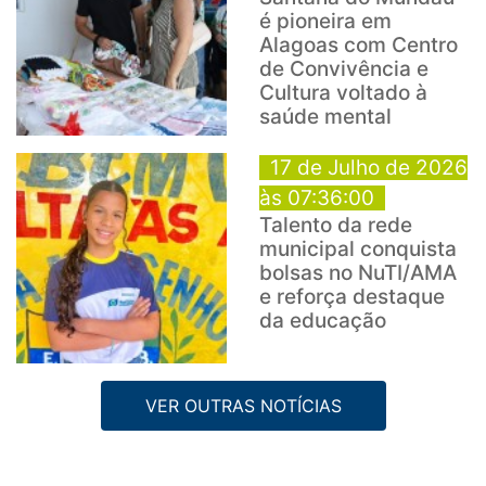
é pioneira em
Alagoas com Centro
de Convivência e
Cultura voltado à
saúde mental
17 de Julho de 2026
às 07:36:00
Talento da rede
municipal conquista
bolsas no NuTI/AMA
e reforça destaque
da educação
VER OUTRAS NOTÍCIAS