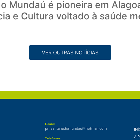
do Mundaú é pioneira em Alago
ia e Cultura voltado à saúde m
VER OUTRAS NOTÍCIAS
E-mail
pmsantanadomundau@hotmail.com
INÍ
A 
Telefones: