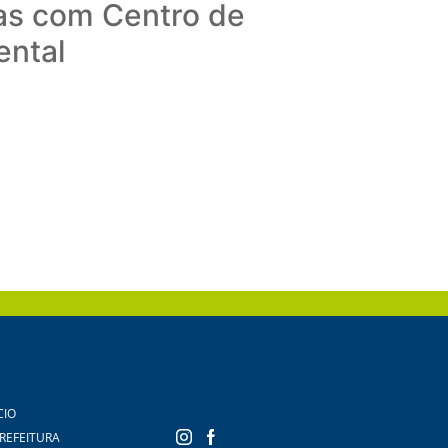
as com Centro de
ental
CIO
PREFEITURA