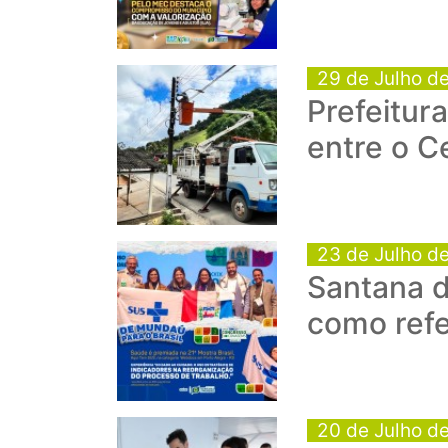
29 de Julho d
Prefeitur
entre o C
23 de Julho d
Santana d
como refe
20 de Julho d