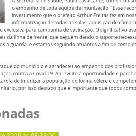
A Secretária de Saúde, Paula Cavalcante, comentou so
o empenho de toda equipe de imunização. “Esse recon
investimento que o prefeito Arthur Freitas fez em nos
informatização de todas as salas, aquisição de câmar
ipe exclusiva para campanha de vacinação. O significativo
ais da linha de frente, que seguem dando o suporte necess
os a guarda, e estamos seguindo atuantes a fim de complet
taque do município e agradeceu ao empenho dos profissiona
nação contra a Covid-19. Aproveito a oportunidade e para
tarefa de imunizar a população de forma célere e competen
ário, por isso destaco que é importante que todos complet
ionadas
de 2026 às 08:33:00