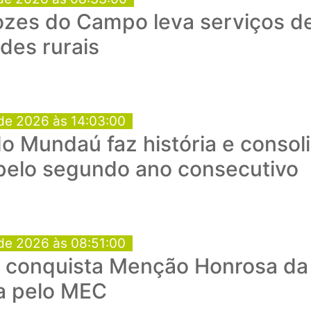
ozes do Campo leva serviços d
des rurais
de 2026 às 14:03:00
o Mundaú faz história e consol
 pelo segundo ano consecutivo
de 2026 às 08:51:00
conquista Menção Honrosa da 
a pelo MEC