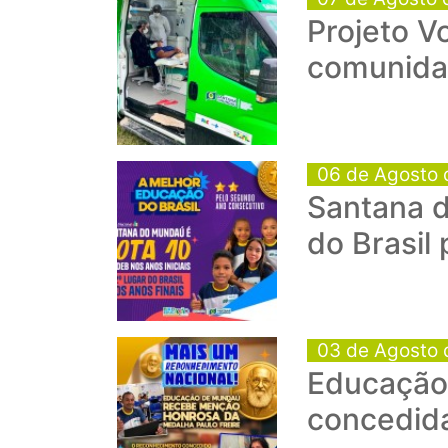
Projeto V
comunida
06 de Agosto 
Santana d
do Brasil
03 de Agosto 
Educação 
concedid