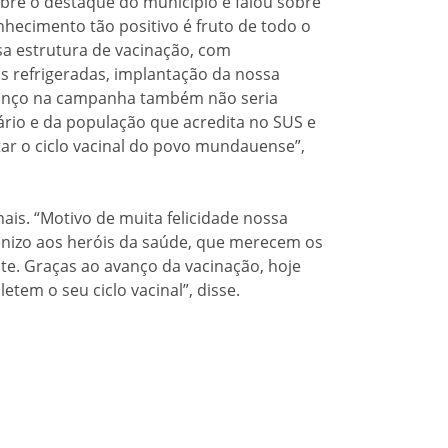
bre o destaque do município e falou sobre
hecimento tão positivo é fruto de todo o
sa estrutura de vacinação, com
as refrigeradas, implantação da nossa
 avanço na campanha também não seria
ário e da população que acredita no SUS e
ar o ciclo vacinal do povo mundauense”,
is. “Motivo de muita felicidade nossa
benizo aos heróis da saúde, que merecem os
te. Graças ao avanço da vacinação, hoje
em o seu ciclo vacinal”, disse.