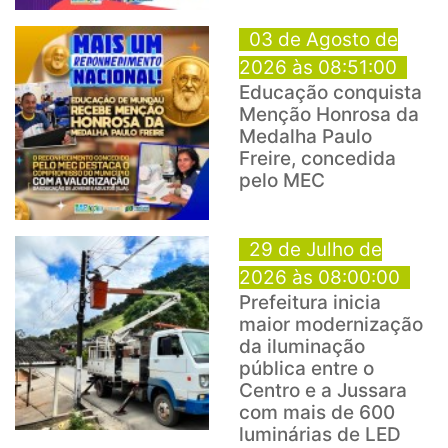
03 de Agosto de
2026 às 08:51:00
Educação conquista
Menção Honrosa da
Medalha Paulo
Freire, concedida
pelo MEC
29 de Julho de
2026 às 08:00:00
Prefeitura inicia
maior modernização
da iluminação
pública entre o
Centro e a Jussara
com mais de 600
luminárias de LED