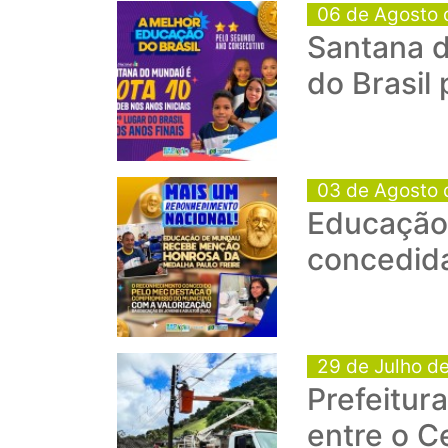
06 de Agosto 
Santana d
do Brasil
03 de Agosto 
Educação 
concedid
29 de Julho d
Prefeitur
entre o C