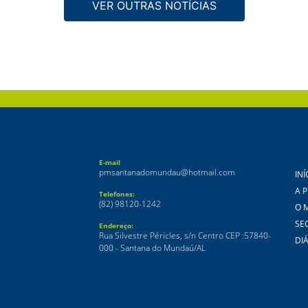
VER OUTRAS NOTÍCIAS
E-mail
pmsantanadomundau@hotmail.com
INÍ
A 
Telefones:
(82) 98120-1242
O 
SE
Endereço:
Rua Silvestre Péricles, s/n Centro CEP :57840-
DIÁ
000 - Santana do Mundaú/AL