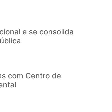
ional e se consolida
ública
as com Centro de
ental