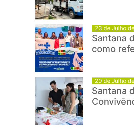
23 de Julho d
Santana d
como refe
20 de Julho d
Santana 
Convivênc