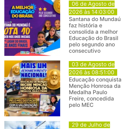
06 de Agosto de
2026 às 14:03:00
Santana do Mundaú
faz história e
consolida a melhor
Educação do Brasil
pelo segundo ano
consecutivo
03 de Agosto de
2026 às 08:51:00
Educação conquista
Menção Honrosa da
Medalha Paulo
Freire, concedida
pelo MEC
29 de Julho de