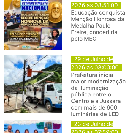
2026 às 08:51:00
Educação conquista
Menção Honrosa da
Medalha Paulo
Freire, concedida
pelo MEC
29 de Julho de
2026 às 08:00:00
Prefeitura inicia
maior modernização
da iluminação
pública entre o
Centro e a Jussara
com mais de 600
luminárias de LED
23 de Julho de
2026 às 07:59:00