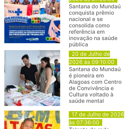
Santana do Mundaú
conquista prêmio
nacional e se
consolida como
referência em
inovação na saúde
pública
20 de Julho de
2026 às 09:10:00
Santana do Mundaú
é pioneira em
Alagoas com Centro
de Convivência e
Cultura voltado à
saúde mental
17 de Julho de 2026
às 07:36:00